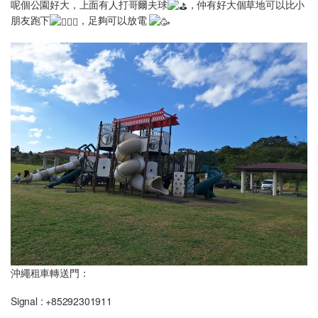
呢個公園好大，上面有人打哥爾夫球
，仲有好大個草地可以比小
朋友跑下
，足夠可以放電
沖繩租車轉送門：
Signal : +85292301911