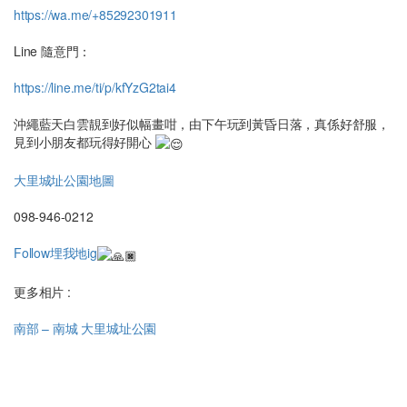
https://wa.me/+85292301911
Line 隨意門：
https://line.me/ti/p/kfYzG2tai4
沖繩藍天白雲靚到好似幅畫咁，由下午玩到黃昏日落，真係好舒服，
見到小朋友都玩得好開心
大里城址公園地圖
098-946-0212
Follow埋我地ig
更多相片 :
南部 – 南城 大里城址公園