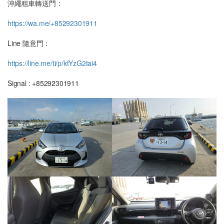
沖繩租車轉送門：
https://wa.me/+85292301911
Line 隨意門：
https://line.me/ti/p/kfYzG2tai4
Signal : +85292301911