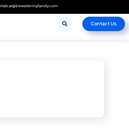
ntalcar@bewatermyfamily.com
Contact Us