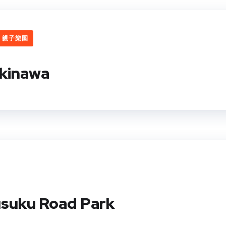
親子樂園
kinawa
uku Road Park