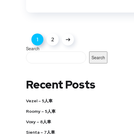
1
2
Search
Search
Recent Posts
Vezel – 5人車
Roomy – 5人車
Voxy – 8人車
Sienta – 7人車